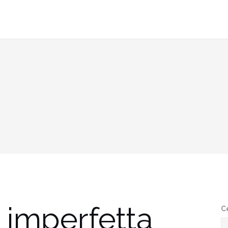
 imperfetta
C