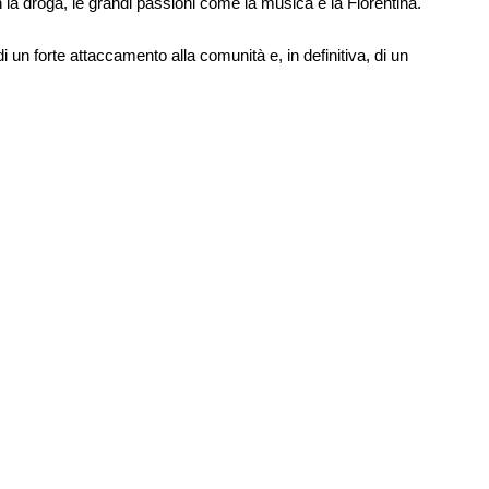
on la droga, le grandi passioni come la musica e la Fiorentina.
 un forte attaccamento alla comunità e, in definitiva, di un