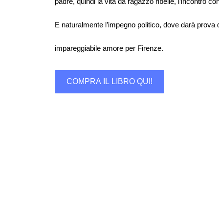
padre, quindi la vita da ragazzo ribelle, l’incontro c
E naturalmente l’impegno politico, dove darà prova di
impareggiabile amore per Firenze.
COMPRA IL LIBRO QUI!