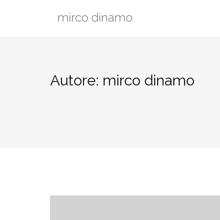
Salta
mirco dinamo
al
contenuto
Autore:
mirco dinamo